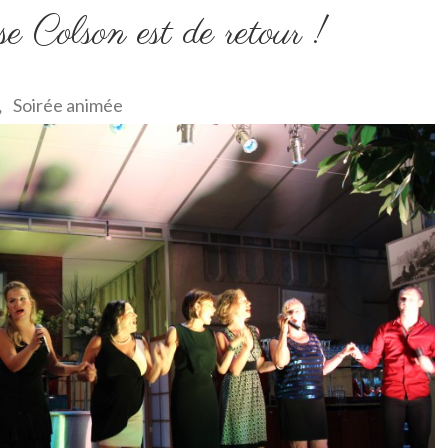
e Colson est de retour !
Soirée animée
,